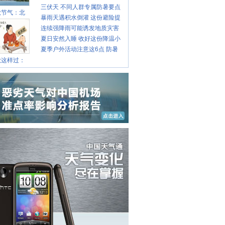
三伏天 不同人群专属防暑要点
攻略请收好
秋节气：北
暴雨天遇积水倒灌 这份避险提
请收好
连续强降雨可能诱发地质灾害
示请收好
夏日安然入睡 收好这份降温小
这些前兆要知道
夏季户外活动注意这6点 防暑
贴士
秋这样过：
健身两不误