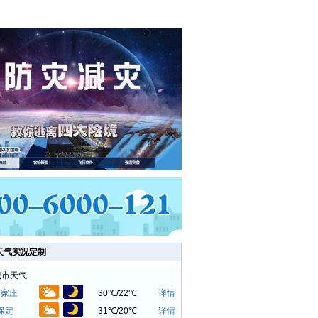
天气实况定制
城市天气
石家庄
30℃
/
22℃
详情
保定
31℃
/
20℃
详情