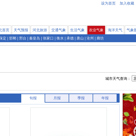
设为首页
加入收藏
北首页
天气预报
河北旅游
交通气象
生活气象
农业气象
海洋天气
气象
保定
|
邯郸
|
邢台
|
秦皇岛
|
张家口
|
衡水
|
承德
|
唐山
|
沧州
|
廊坊
城市天气查询：
旬报
月报
季报
年报