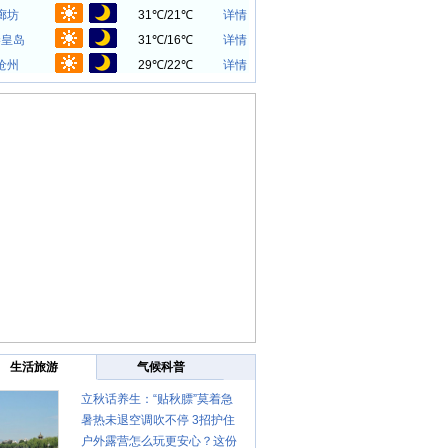
廊坊
31℃
/
21℃
详情
秦皇岛
31℃
/
16℃
详情
沧州
29℃
/
22℃
详情
生活旅游
气候科普
立秋话养生：“贴秋膘”莫着急
暑热未退空调吹不停 3招护住
先清暑再防燥
户外露营怎么玩更安心？这份
肩颈不酸痛