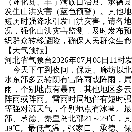
（隆化县、丰宁满族自治县、承德县
发生山洪灾害（蓝色预警）。其他地
短历时强降水引发山洪灾害，请各地
况，强化山洪灾害监测，及时发布预
织群众转移避险，确保人民群众生命
【天气预报】
河北省气象台2026年07月08日11
今天下午到夜间，保定、廊坊以北
水东部多云转阴有雷阵雨或阵雨，局
雨，个别地点有暴雨，其他地区多云
阵雨或阵雨。雷雨时局地伴有短时强
等强对流天气，个别地点有冰雹。最
部、承德、秦皇岛北部21～29℃，其
39℃。最低气温，张家口、承德、保