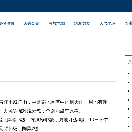
预报预警
灾害防御
环境气象
观测数据
天气地图
农
省有雷阵雨或阵雨，中北部地区有中雨到大雨，局地有暴
时大风等强对流天气，个别地点有冰雹。
北风4到5级，阵风6到7级，局地可达8级；13日下午
5到6级，阵风7级。