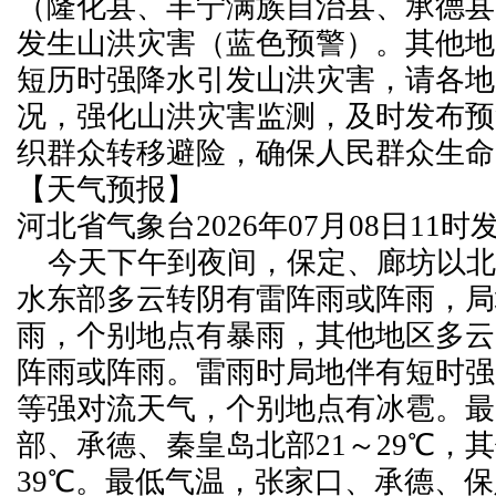
（隆化县、丰宁满族自治县、承德县
发生山洪灾害（蓝色预警）。其他地
短历时强降水引发山洪灾害，请各地
况，强化山洪灾害监测，及时发布预
织群众转移避险，确保人民群众生命
【天气预报】
河北省气象台2026年07月08日11
今天下午到夜间，保定、廊坊以北
水东部多云转阴有雷阵雨或阵雨，局
雨，个别地点有暴雨，其他地区多云
阵雨或阵雨。雷雨时局地伴有短时强
等强对流天气，个别地点有冰雹。最
部、承德、秦皇岛北部21～29℃，其
39℃。最低气温，张家口、承德、保